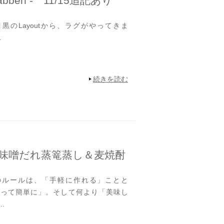
bbeh - 11/15追記あり
のLayoutから、ラグがやってきま
.
続きを読む
の味噌だれ蒸篭蒸し＆麦焼酎
ルールは、「手軽に作れる」ことと
具を使って簡単に」。そして何より「美味し
.