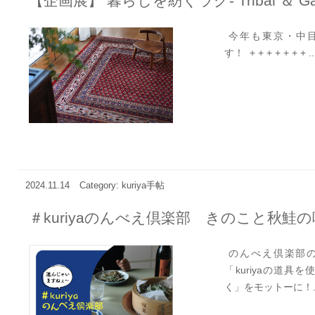
【企画展】 暮らしを紡ぐラグ- Tribal ＆ Ga
今年も東京・中目黒
す！ + + + + + + + ..
2024.11.14
Category: kuriya手帖
＃kuriyaのんべえ倶楽部 きのこと秋鮭
のんべえ倶楽部の
「kuriyaの道
く」をモットーに！..