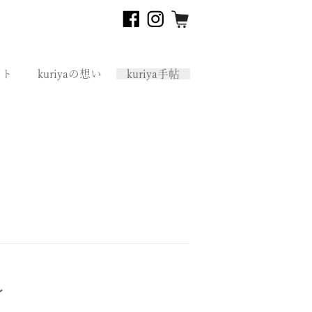
フト
kuriyaの想い
kuriya手帖
〜