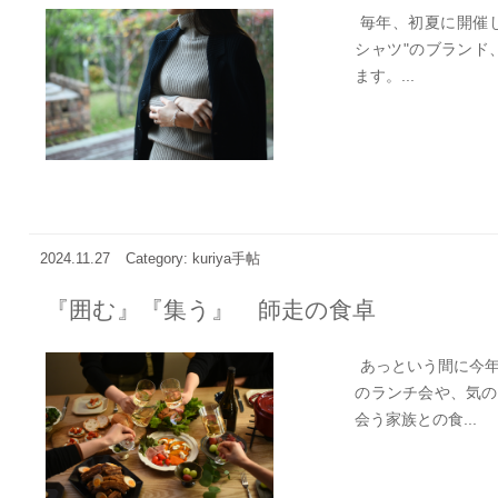
毎年、初夏に開催して
シャツ"のブランド、
ます。...
2024.11.27
Category: kuriya手帖
『囲む』『集う』 師走の食卓
あっという間に今年
のランチ会や、気の
会う家族との食...