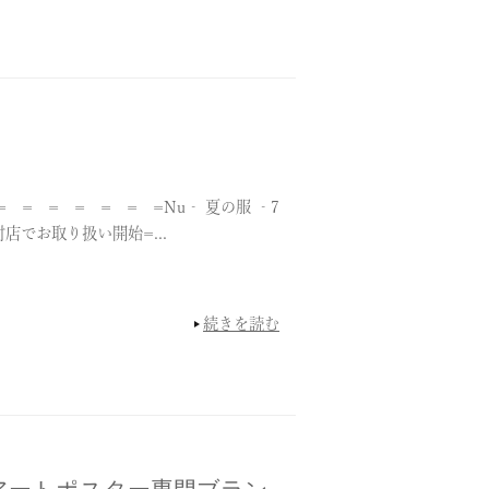
 = = = = = =Nu‐ 夏の服 ‐7
店でお取り扱い開始=...
続きを読む