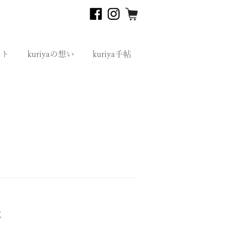
フト
kuriyaの想い
kuriya手帖
た