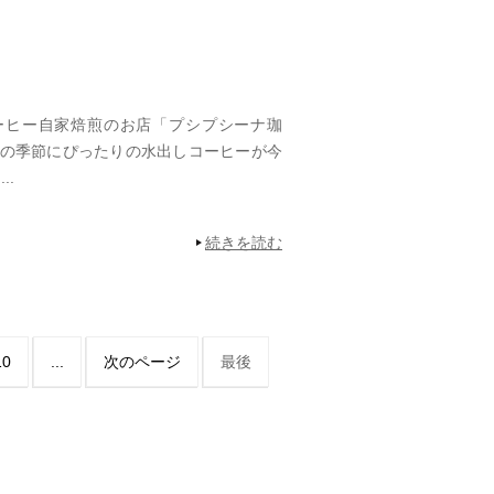
ーヒー自家焙煎のお店「プシプシーナ珈
の季節にぴったりの水出しコーヒーが今
..
続きを読む
10
...
次のページ
最後