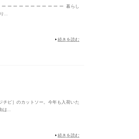
 ー ー ー ー ー ー ー ー ー ー ー 暮らし
...
続きを読む
i［ジチピ］のカットソー。今年も入荷いた
は...
続きを読む