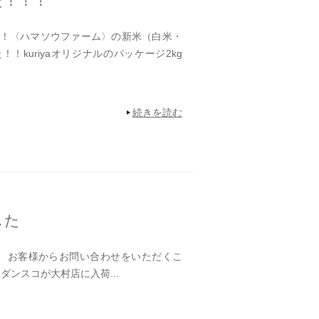
た！！！
！〈ハマソウファーム〉の新米（白米・
！kuriyaオリジナルのパッケージ2kg
続きを読む
した
 お客様からお問い合わせをいただくこ
oダンスコが大村店に入荷...