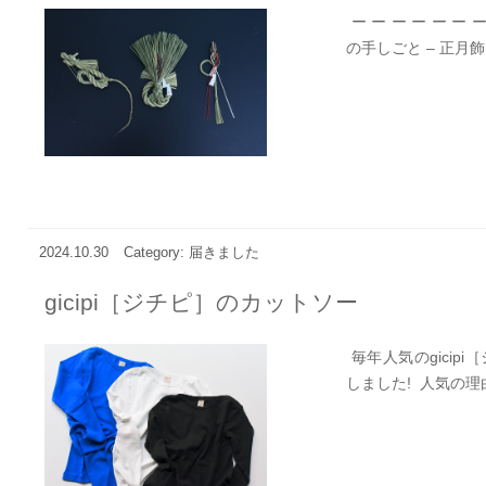
ー ー ー ー ー ー ー
の手しごと – 正月飾り
2024.10.30
Category: 届きました
gicipi［ジチピ］のカットソー
毎年人気のgicip
しました! 人気の理由