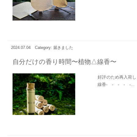
2024.07.04
Category: 届きました
自分だけの香り時間〜植物△線香〜
好評のため再入荷しまし
線香- - - - -...