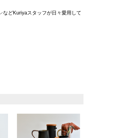
ン
などKuriyaスタッフが日々愛用して
。