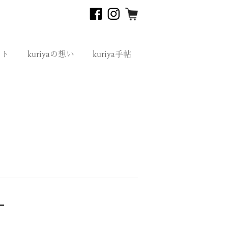
フト
kuriyaの想い
kuriya手帖
ー