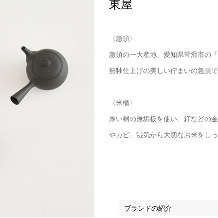
東屋
〈急須〉
急須の一大産地、愛知県常滑市の「
無釉仕上げの美しい佇まいの急須で
〈米櫃〉
厚い桐の無垢板を使い、釘などの金
やカビ、湿気から大切なお米をしっ
ブランドの紹介