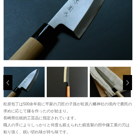
松原包丁は500余年前に平家の刀匠の子孫が松原八幡神社の境内で農民の
求めに応じて鎌を作ったのが始まり。
長崎県伝統的工芸品に指定されています。
職人の手によりしっかりと何度も鍛えられた鍛造製の田中鎌工業の刃は
粘り強く、鋭い切れ味が持ち味です。