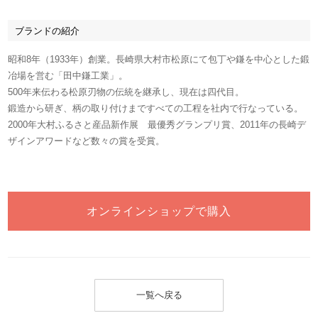
ブランドの紹介
昭和8年（1933年）創業。長崎県大村市松原にて包丁や鎌を中心とした鍛
冶場を営む「田中鎌工業」。
500年来伝わる松原刃物の伝統を継承し、現在は四代目。
鍛造から研ぎ、柄の取り付けまですべての工程を社内で行なっている。
2000年大村ふるさと産品新作展 最優秀グランプリ賞、2011年の長崎デ
ザインアワードなど数々の賞を受賞。
オンラインショップで購入
一覧へ戻る