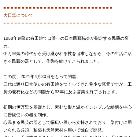
= = = = = = = = = = = = = = = = = = = = = = = = = = = = = =
大日窯について
= = = = = = = = = = = = = = = = = = = = = = = = = = = = = =
1958年創業の有田焼では唯一の日本民藝協会が指定する民藝の窯
元。
伊万里焼の時代から受け継がれる技を追求しながら、今の生活に活
きる民藝の器として、作陶を続けてこられました。
この度、2021年4月30日をもって閉窯。
三代に渡り日常使いの有田焼をつくってきた希少な窯元ですが、工
房の老朽化などの問題から63年に及ぶ営業を終了されます。
初期の伊万里を基礎とし、素朴な形と温かくシンプルな絵柄を中心
に普段使いの器を制作。
心温まる民芸の器として幅広い層から支持されており、染付けに用
いられる呉須、釉薬も天然素材を用いて独自で開発。