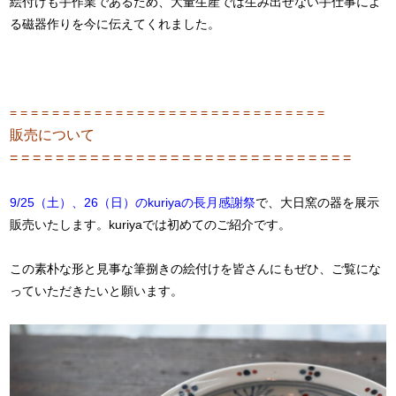
絵付けも手作業であるため、大量生産では生み出せない手仕事によ
る磁器作りを今に伝えてくれました。
= = = = = = = = = = = = = = = = = = = = = = = = = = = = = =
販売について
= = = = = = = = = = = = = = = = = = = = = = = = = = = = = =
9/25（土）、26（日）のkuriyaの長月感謝祭
で、大日窯の器を展示
販売いたします。kuriyaでは初めてのご紹介です。
この素朴な形と見事な筆捌きの絵付けを皆さんにもぜひ、ご覧にな
っていただきたいと願います。