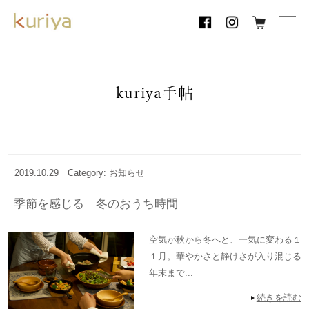
toggl
navig
kuriya手帖
2019.10.29
Category: お知らせ
季節を感じる 冬のおうち時間
空気が秋から冬へと、一気に変わる１
１月。華やかさと静けさが入り混じる
年末まで...
続きを読む