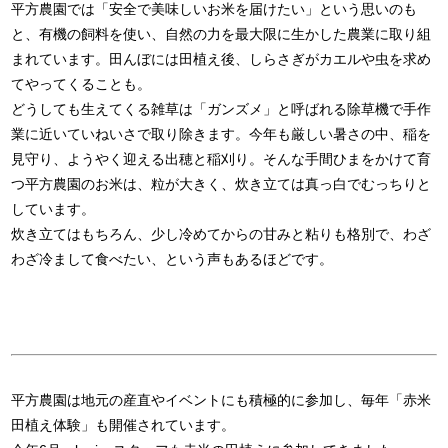
平方農園では「安全で美味しいお米を届けたい」という思いのも
と、有機の飼料を使い、自然の力を最大限に生かした農業に取り組
まれています。田んぼには田植え後、しらさぎがカエルや虫を求め
てやってくることも。
どうしても生えてくる雑草は「ガンズメ」と呼ばれる除草機で手作
業に近いていねいさで取り除きます。今年も厳しい暑さの中、稲を
見守り、ようやく迎える出穂と稲刈り。そんな手間ひまをかけて育
つ平方農園のお米は、粒が大きく、炊き立ては真っ白でむっちりと
しています。
炊き立てはもちろん、少し冷めてからの甘みと粘りも格別で、わざ
わざ冷まして食べたい、という声もあるほどです。
平方農園は地元の産直やイベントにも積極的に参加し、毎年「赤米
田植え体験」も開催されています。