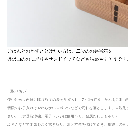
ごはんとおかずと分けたい方は、二段のお弁当箱を。
具沢山のおにぎりやサンドイッチなども詰めやすそうです
〈取り扱い〉
使い始めは内側に80度程度の湯を注ぎ入れ、2～3分置き、それを2,3
普段のお手入れはやわらかいスポンジなどで汚れを落とします。※洗剤
さい。（食器洗浄機、電子レンジは使用不可。金属たわしも不可）
ふきんなどで水気をよく拭き取り、
蓋と本体を傾けて置き、風通しの良