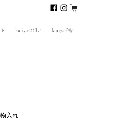
フト
kuriyaの想い
kuriya手帖
小物入れ