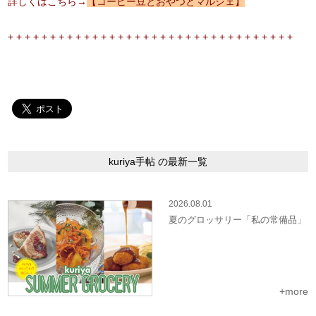
詳しくはこちら→
【コーヒー豆とおやつとマルシェ】
+ + + + + + + + + + + + + + + + + + + + + + + + + + + + + + + + + +
kuriya手帖 の最新一覧
2026.08.01
夏のグロッサリー「私の常備品」
+more