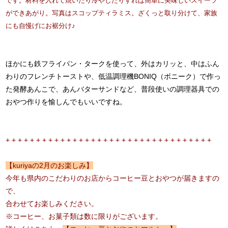
です。
材料を入れて焼いたり冷やしたりすれば簡単に美味しいスイーツ
ができあがり。写真はスコップティラミス。ざくっと取り分けて、家族
にも自慢げにお裾分け♪
ほかにも鉄フライパン・タークを使って、外はカリッと、中はふん
わりのフレンチトーストや、低温調理機BONIQ（ボニーク）で作っ
た発酵あんこで、あんバターサンドなど、普段使いの調理器具での
おやつ作りを愉しんでもいいですね。
+ + + + + + + + + + + + + + + + + + + + + + + + + + + + + + + + + +
【kuriyaの2月のお楽しみ】
今年も県内のこだわりのお店からコーヒー豆とおやつが届きますの
で、
合わせてお楽しみください。
※コーヒー、お菓子類は数に限りがございます。