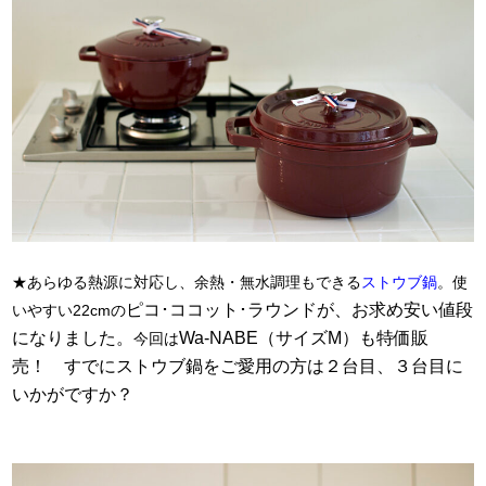
★あらゆる熱源に対応し、余熱・無水調理もできる
ストウブ鍋
。使
ピコ･ココット･ラウンドが、お求め安い値段
いやすい22cmの
になりました。
Wa-NABE（サイズM）も特価販
今回は
売！ すでにストウブ鍋をご愛用の方は２台目、３台目に
いかがですか？