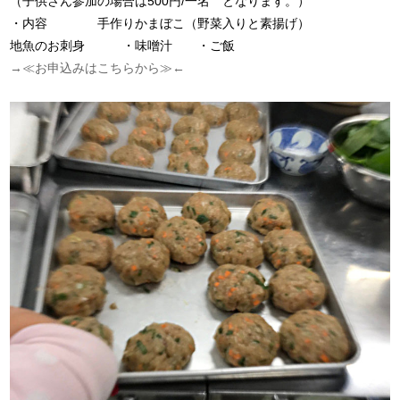
（子供さん参加の場合は500円/一名 となります。）
・内容 手作りかまぼこ（野菜入りと素揚げ）
地魚のお刺身 ・味噌汁 ・ご飯
→≪お申込みはこちらから≫←