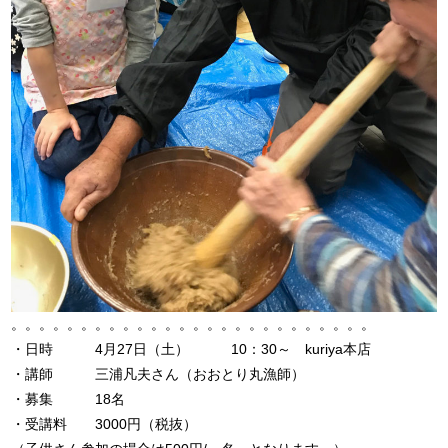
。。。。。。。。。。。。。。。。。。。。。。。。。。
・日時 4月27日（土） 10：30～ kuriya本店
・講師 三浦凡夫さん（おおとり丸漁師）
・募集 18名
・受講料 3000円（税抜）