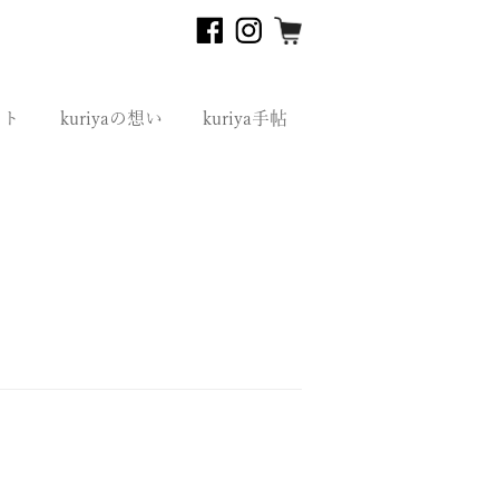
フト
kuriyaの想い
kuriya手帖
り