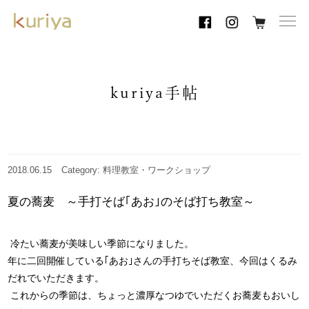
toggl
navig
kuriya手帖
2018.06.15
Category: 料理教室・ワークショップ
夏の蕎麦 ～手打そば｢あお｣のそば打ち教室～
冷たい蕎麦が美味しい季節になりました。
年に二回開催している｢あお｣さんの手打ちそば教室、今回は
くるみ
だれ
でいただきます。
これからの季節は、ちょっと濃厚なつゆでいただくお蕎麦もおいし