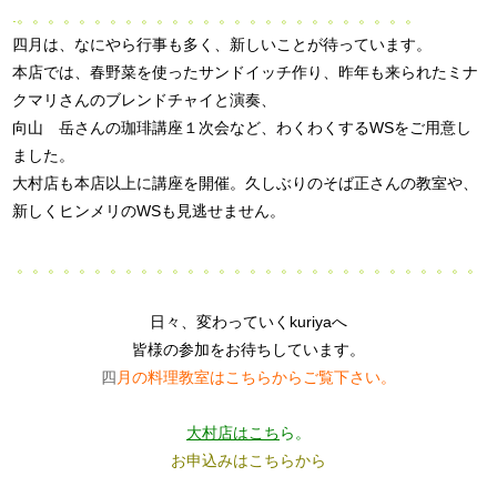
.。。。。。。。。。。。。。。。。。。。。。。。。。。
四月は、なにやら行事も多く、新しいことが待っています。
本店では、春野菜を使ったサンドイッチ作り、昨年も来られたミナ
クマリさんのブレンドチャイと演奏、
向山 岳さんの珈琲講座１次会など、わくわくするWSをご用意し
ました。
大村店も本店以上に講座を開催。久しぶりのそば正さんの教室や、
新しくヒンメリのWSも見逃せません。
。。。。。。。。。。。。。。。。。。。。。。。。。。。。。。
日々、変わっていくkuriyaへ
皆様の参加をお待ちしています。
四
月の料理教室はこちらからご覧下さい。
大村店
はこち
ら。
お申込みはこちらから