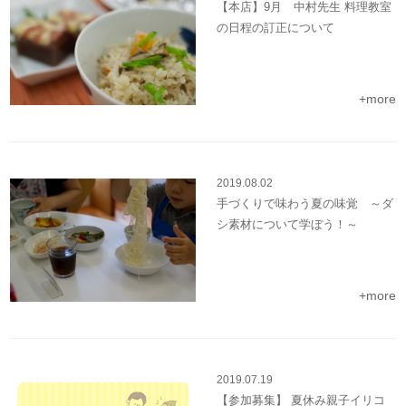
【本店】9月 中村先生 料理教室
の日程の訂正について
+more
2019.08.02
手づくりで味わう夏の味覚 ～ダ
シ素材について学ぼう！～
+more
2019.07.19
【参加募集】 夏休み親子イリコ