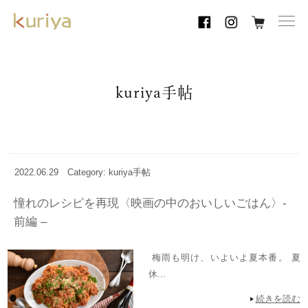
toggl
navig
kuriya手帖
2022.06.29
Category: kuriya手帖
憧れのレシピを再現〈映画の中のおいしいごはん〉-
前編 –
梅雨も明け、いよいよ夏本番。 夏
休...
続きを読む