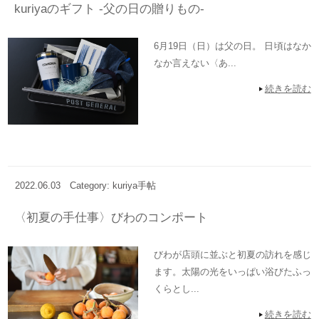
kuriyaのギフト -父の日の贈りもの-
6月19日（日）は父の日。 日頃はなか
なか言えない〈あ...
続きを読む
2022.06.03
Category: kuriya手帖
〈初夏の手仕事〉びわのコンポート
びわが店頭に並ぶと初夏の訪れを感じ
ます。太陽の光をいっぱい浴びたふっ
くらとし...
続きを読む