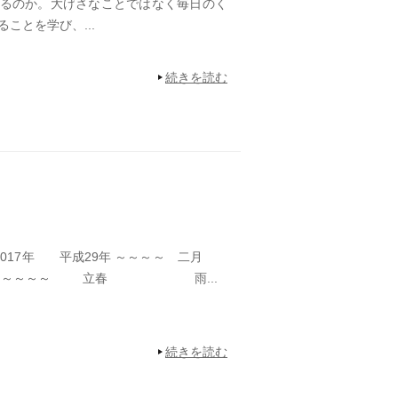
るのか。大げさなことではなく毎日のく
ことを学び、...
続きを読む
平成29年 ～～～～ 二月
） ～～～～ 立春 雨...
続きを読む