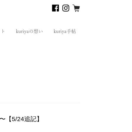
フト
kuriyaの想い
kuriya手帖
【5/24追記】