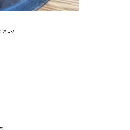
ださい♪
売。