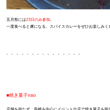
五月祭には
23日のみ参加
。
一度食べると虜になる、スパイスカレーをぜひお楽しみく
- - - - - - - - - - - - - - -
■焼き菓子nao
店舗を持たず、長崎を中心にイベント出店で焼き菓子を販