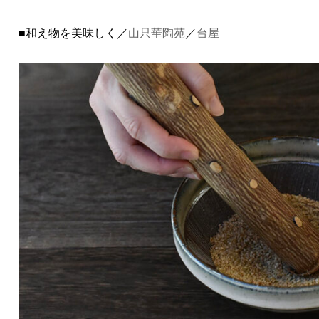
■和え物を美味しく
／
山只華陶苑
／
台屋