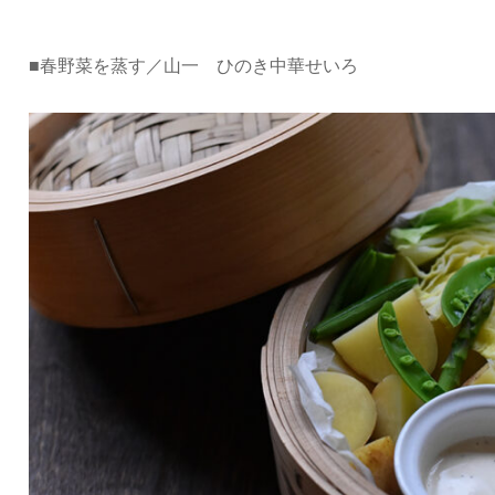
■春野菜を蒸す／
山一 ひのき中華せいろ