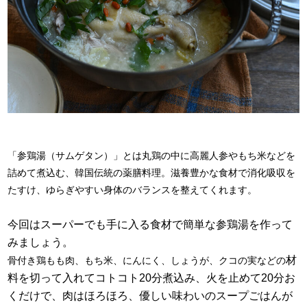
「参鶏湯（サムゲタン）」とは丸鶏の中に高麗人参やもち米などを
詰めて煮込む、韓国伝統の薬膳料理。滋養豊かな食材で消化吸収を
たすけ、ゆらぎやすい身体のバランスを整えてくれます。
今回はスーパーでも手に入る食材で簡単な参鶏湯を作って
みましょう。
材
骨付き鶏もも肉、もち米、にんにく、しょうが、クコの実などの
料を切って入れてコトコト20分煮込み、火を止めて20分お
くだけで、肉はほろほろ、優しい味わいのスープごはんが