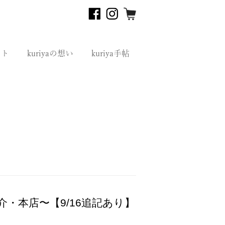
フト
kuriyaの想い
kuriya手帖
介・本店〜【9/16追記あり】