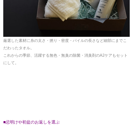
厳選した素材に糸の太さ・撚り・密度・パイルの長さなど細部にまでこ
だわったタオル。
これからの季節、活躍する無色・無臭の除菌・消臭剤のA2ケアもセット
にして。
■忌明けや初盆のお返しを選ぶ