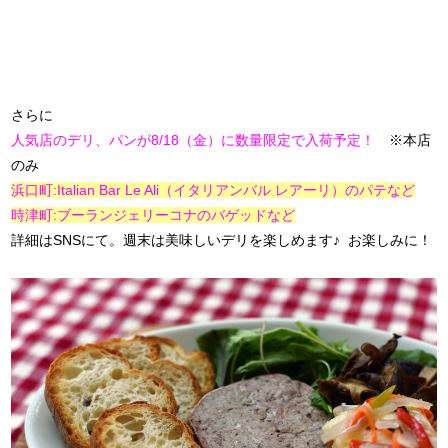
さらに
人気店のデリ、パンが8/18（金）に数量限定で入荷予定！
※本店
のみ
浜口町:Italian Bar Le Ali（イタリアンバル レアーリ）のパテなど
時津町:ブーランジェリーコナのバゲッドなど
詳細はSNSにて。週末は美味しいデリを楽しめます♪ お楽しみに！