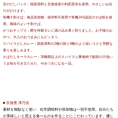
京のだしパック：国産原料と北海道産の利尻昆布を使用。やさしいお出
汁がひけます。
有機十割そば：食品添加物・保存料不使用で有機JAS認定のそば粉を使
用。風味のよい十割そば。
かつおチップス：鰹を特製タレに漬け込み薄く削りました。お子様のお
やつ、大人のおつまみにもピッタリ。
スパイスだしカレー：国産原料の2種の節と8種のより深いコクと芳醇な
香りを楽しみます。
さばだしキーマカレー：30種類以上のスパイスと豚挽肉で鯖節の力強い
うま味を引き立たせた、やみつきになる一品。
■ 京佃煮 津乃吉
素材を無駄なく使い、化学調味料や添加物は一切不使用。自分たち
が美味しいと思える食べものを作ることにこだわっています。優し