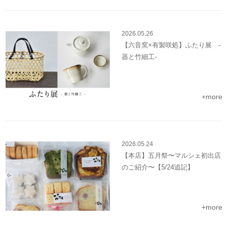
2026.05.26
【六音窯×有製咲処】ふたり展 -
器と竹細工-
+more
2026.05.24
【本店】五月祭〜マルシェ初出店
のご紹介〜【5/24追記】
+more