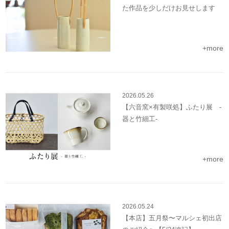
た作品を少しだけお見せします
+more
2026.05.26
【六音窯×有製咲処】ふたり展 -
器と竹細工-
+more
2026.05.24
【本店】五月祭〜マルシェ初出店