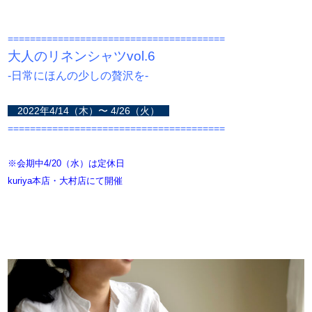
=======================================
大人のリネンシャツvol.6
-日常にほんの少しの贅沢を-
2022年4/14（木）〜 4/26（火）
=======================================
※会期中4/20（水）は定休日
kuriya本店・大村店にて開催