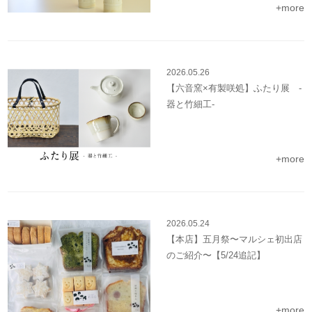
+more
2026.05.26
【六音窯×有製咲処】ふたり展 -
器と竹細工-
+more
2026.05.24
【本店】五月祭〜マルシェ初出店
のご紹介〜【5/24追記】
+more