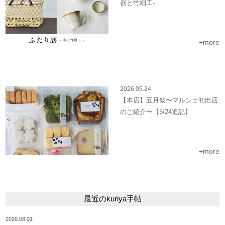
器と竹細工-
+more
2026.05.24
【本店】五月祭〜マルシェ初出店
のご紹介〜【5/24追記】
+more
最近のkuriya手帖
2026.08.01