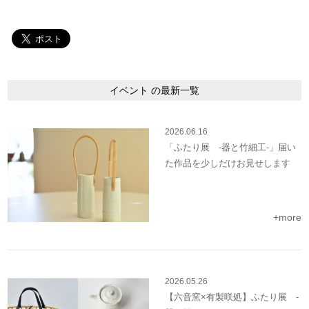
イベント の最新一覧
2026.06.16
「ふたり展 -器と竹細工-」届い
た作品を少しだけお見せします
+more
2026.05.26
【六音窯×有製咲処】ふたり展 -