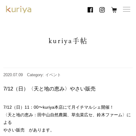
toggl
navig
kuriya手帖
2020.07.09
Category: イベント
7/12（日）〈天と地の恵み〉やさい販売
7/12（日）11：00〜kuriya本店にて月イチマルシェ開催！
〈天と地の恵み：田中山自然農園、草虫菜広セ、鈴木ファーム〉に
よる
やさい販売 があります。