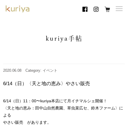
toggl
navig
kuriya手帖
2020.06.08
Category: イベント
6/14（日）〈天と地の恵み〉やさい販売
6/14（日）11：00〜kuriya本店にて月イチマルシェ開催！
〈天と地の恵み：田中山自然農園、草虫菜広セ、鈴木ファーム〉に
よる
やさい販売 があります。