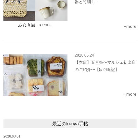
器と竹細工-
+more
2026.05.24
【本店】五月祭〜マルシェ初出店
のご紹介〜【5/24追記】
+more
最近のkuriya手帖
2026.08.01