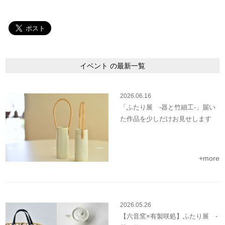
イベント の最新一覧
2026.06.16
「ふたり展 -器と竹細工-」届い
た作品を少しだけお見せします
+more
2026.05.26
【六音窯×有製咲処】ふたり展 -