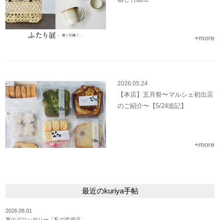
+more
2026.05.24
【本店】五月祭〜マルシェ初出店
のご紹介〜【5/24追記】
+more
最近のkuriya手帖
2026.08.01
夏のグロッサリー「私の常備品」