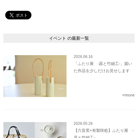
イベント の最新一覧
2026.06.16
「ふたり展 -器と竹細工-」届い
た作品を少しだけお見せします
+more
2026.05.26
【六音窯×有製咲処】ふたり展 -
器と竹細工-