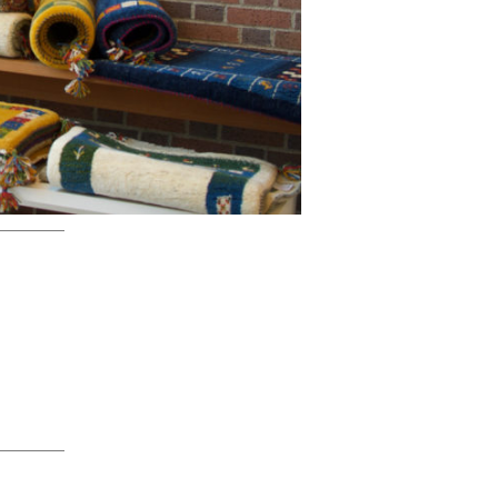
――――
――――