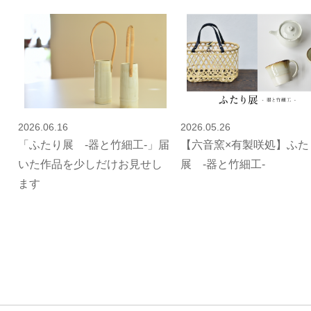
2026.06.16
2026.05.26
「ふたり展 -器と竹細工-」届
【六音窯×有製咲処】ふた
いた作品を少しだけお見せし
展 -器と竹細工-
ます