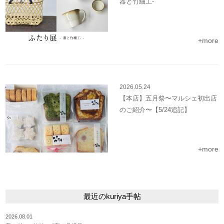
器と竹細工-
+more
2026.05.24
【本店】五月祭〜マルシェ初出店
のご紹介〜【5/24追記】
+more
最近のkuriya手帖
2026.08.01