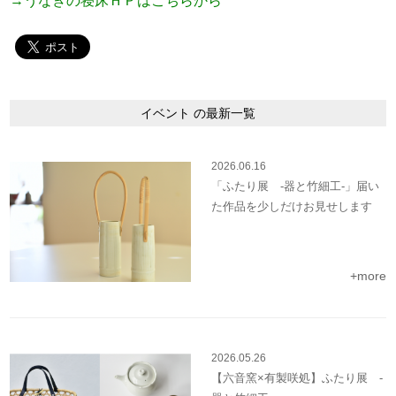
→うなぎの寝床ＨＰはこちらから
イベント の最新一覧
2026.06.16
「ふたり展 -器と竹細工-」届い
た作品を少しだけお見せします
+more
2026.05.26
【六音窯×有製咲処】ふたり展 -