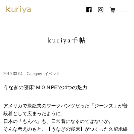
toggl
navig
kuriya手帖
2019.03.04
Category: イベント
うなぎの寝床“ＭＯＮPE”の4つの魅力
アメリカで炭鉱夫のワークパンツだった「ジーンズ」が普
段着として広まったように、
日本の「もんぺ」も、日常着になるのではないか。
そんな考えのもと、【うなぎの寝床】がつくった久留米絣