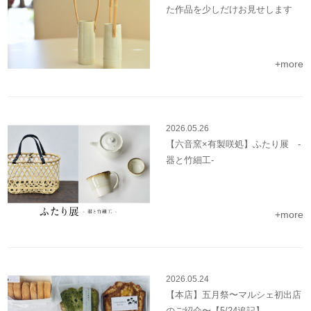
た作品を少しだけお見せします
+more
2026.05.26
【六音窯×有製咲処】ふたり展 -
器と竹細工-
+more
2026.05.24
【本店】五月祭〜マルシェ初出店
のご紹介〜【5/24追記】