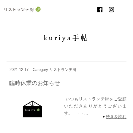
toggl
navig
kuriya手帖
2021.12.17
Category:リストランテ厨
臨時休業のお知らせ
いつもリストランテ厨をご愛顧
いただきありがとうございま
す。 ・・...
続きを読む