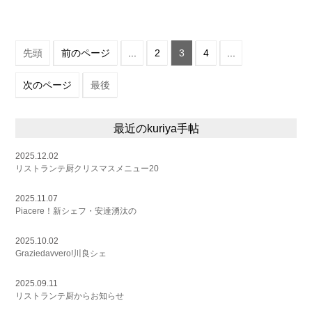
先頭
前のページ
...
2
3
4
...
次のページ
最後
最近のkuriya手帖
2025.12.02
リストランテ厨クリスマスメニュー20
2025.11.07
Piacere！新シェフ・安達湧汰の
2025.10.02
Graziedavvero!川良シェ
2025.09.11
リストランテ厨からお知らせ