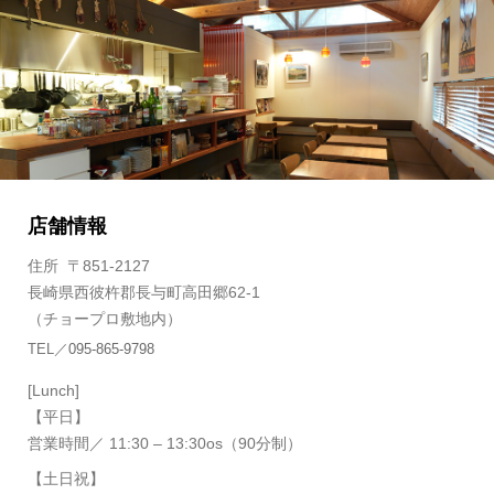
店舗情報
住所 〒851-2127
長崎県西彼杵郡長与町高田郷62-1
（チョープロ敷地内）
TEL
／
095-865-9798
[Lunch]
【平日】
営業時間
／ 11:30 – 13:30os（90分制）
【土日祝】