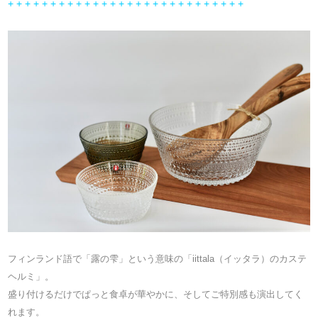
+ + + + + + + + + + + + + + + + + + + + + + + + + + + +
フィンランド語で「露の雫」という意味の「iittala（イッタラ）のカステ
ヘルミ」。
盛り付けるだけでぱっと食卓が華やかに、そしてご特別感も演出してく
れます。