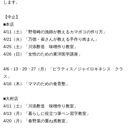
します。
【中止】
■本店
4/11（土）「野母崎の漁師が教えるカマボコの作り方」
4/21（火）「万徳・崔さんが教える手作り肉まん」
4/25（土）「川添酢造 味噌作り教室」
4/26（日）「女性のための東洋医学講座」
4/6・13・20・27（月）「ピラティス／ジャイロキネシス クラ
ス」
4/16（木）「ママのための食育塾」
■大村店
4/11（土）「川添酢造 味噌作り教室」
4/13（月）「暮らしに役立つ筆ペン習字教室」
4/20（月）「春野菜の重ね煮教室」