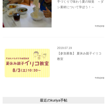
手づくりで味わう夏の味覚 ～ダ
シ素材について学ぼう！～
+more
2019.07.19
【参加募集】 夏休み親子イリコ
教室
+more
最近のkuriya手帖