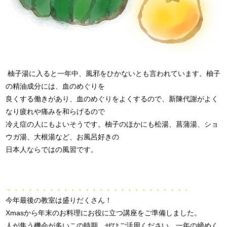
柚子湯に入ると一年中、風邪をひかないとも言われています。柚子
の精油成分には、血のめぐりを
良くする働きがあり、血のめぐりをよくするので、新陳代謝がよく
なり疲れや痛みを和らげるので
冷え症の人にもよいそうです。柚子のほかにも松湯、菖蒲湯、ショ
ウガ湯、大根湯など、お風呂好きの
日本人ならではの風習です。
.。。。。。。。。。。。。。。。。。。。。。。。。。。
今年最後の教室は盛りだくさん！
Xmasから年末のお料理にお役に立つ講座をご準備しました。
人が集う機会が多いこの時期、ぜひご活用ください。一年の締めく