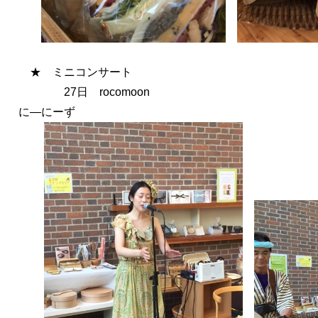
★ ミニコンサート
27日 rocom
に―にーず