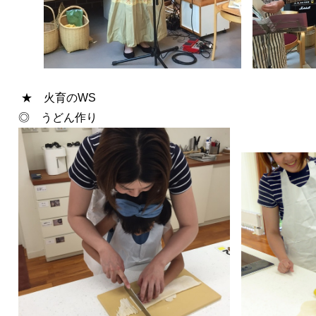
★ 火育のWS
◎ うどん作り