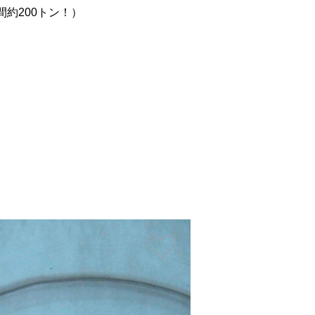
約200トン！）
。