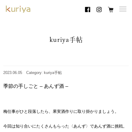
toggl
navig
kuriya手帖
2023.06.05
Category: kuriya手帖
季節の手しごと – あんず酒 –
梅仕事がひと段落したら、果実酒作りに取り掛かりましょう。
今回は知り合いにたくさんもらった〈あんず〉であんず酒に挑戦。