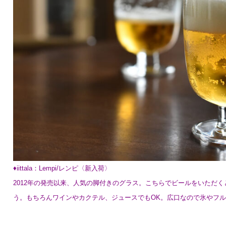
♦︎iittala：Lempi/レンピ〈新入荷〉
2012年の発売以来、人気の脚付きのグラス。こちらでビールをいただ
う。もちろんワインやカクテル、ジュースでもOK。広口なので氷やフ