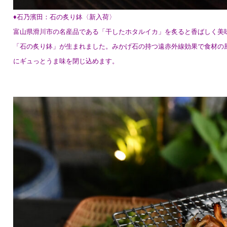
♦︎石乃濱田：石の炙り鉢〈新入荷〉
富山県滑川市の名産品である「干したホタルイカ」を炙ると香ばしく美
「石の炙り鉢」が生まれました。
みかげ石の持つ遠赤外線効果で食材の
にギュっとうま味を閉じ込めます。