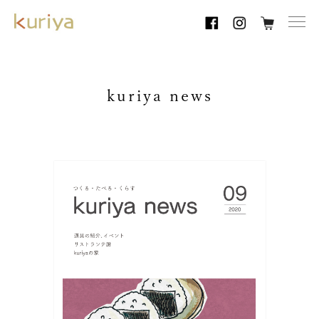
toggl
navig
kuriya news