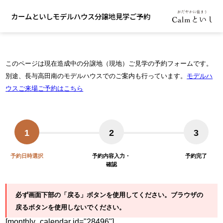
カームといしモデルハウス分譲地見学ご予約
このページは現在造成中の分譲地（現地）ご見学の予約フォームです。
別途、長与高田南のモデルハウスでのご案内も行っています。
モデルハ
ウスご来場ご予約はこちら
1
2
3
予約日時選択
予約内容入力・
予約完了
確認
必ず画面下部の「戻る」ボタンを使用してください。ブラウザの
戻るボタンを使用しないでください。
[monthly_calendar id="28496"]