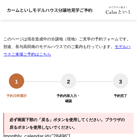
カームといしモデルハウス分譲地見学ご予約
このページは現在造成中の分譲地（現地）ご見学の予約フォームです。
別途、長与高田南のモデルハウスでのご案内も行っています。
モデルハ
ウスご来場ご予約はこちら
1
2
3
予約日時選択
予約内容入力・
予約完了
確認
必ず画面下部の「戻る」ボタンを使用してください。ブラウザの
戻るボタンを使用しないでください。
[monthly_calendar id="28496"]