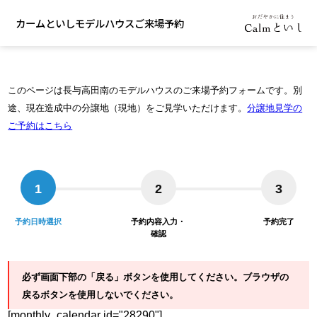
カームといしモデルハウスご来場予約
このページは長与高田南のモデルハウスのご来場予約フォームです。
別
途、現在造成中の分譲地（現地）をご見学いただけます。
分譲地見学の
ご予約はこちら
1
2
3
予約日時選択
予約内容入力・
予約完了
確認
必ず画面下部の「戻る」ボタンを使用してください。ブラウザの
戻るボタンを使用しないでください。
[monthly_calendar id="28290"]