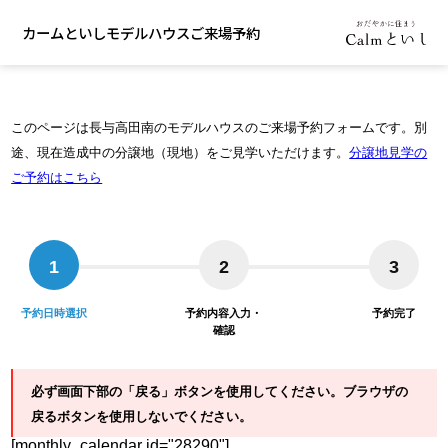
カームといしモデルハウスご来場予約
このページは長与高田南のモデルハウスのご来場予約フォームです。
別
途、現在造成中の分譲地（現地）をご見学いただけます。
分譲地見学の
ご予約はこちら
1
2
3
予約日時選択
予約内容入力・
予約完了
確認
必ず画面下部の「戻る」ボタンを使用してください。ブラウザの
戻るボタンを使用しないでください。
[monthly_calendar id="28290"]