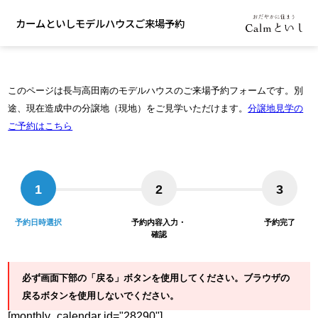
カームといしモデルハウスご来場予約
このページは長与高田南のモデルハウスのご来場予約フォームです。
別
途、現在造成中の分譲地（現地）をご見学いただけます。
分譲地見学の
ご予約はこちら
1
2
3
予約日時選択
予約内容入力・
予約完了
確認
必ず画面下部の「戻る」ボタンを使用してください。ブラウザの
戻るボタンを使用しないでください。
[monthly_calendar id="28290"]