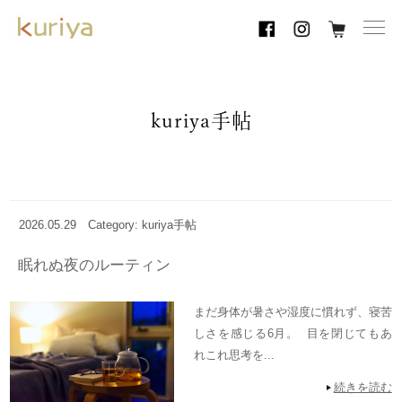
toggl
navig
kuriya手帖
2026.05.29
Category: kuriya手帖
眠れぬ夜のルーティン
まだ身体が暑さや湿度に慣れず、寝苦
しさを感じる6月。 目を閉じてもあ
れこれ思考を...
続きを読む